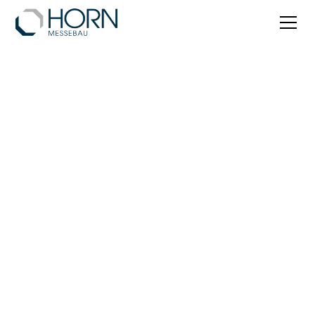
Düsseldorf
Messebau Düsseldorf: Horn Messebau ist Ihr
erfahrener Partner für Messeauftritte auf dem
Düsseldorfer Messegelände – präzise geplant,
terminsicher umgesetzt, aus einer Hand.