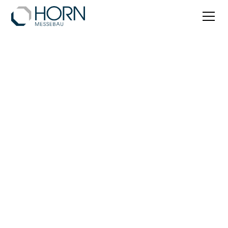
Hannover
Hannover ist die Messestadt Nummer eins
weltweit – mit dem größten Messegelände der
Erde. Horn Messebau begleitet Ihren Auftritt auf
der Hannover Messe, der Agritechnica, der LIGNA
und weiteren Leitmessen.