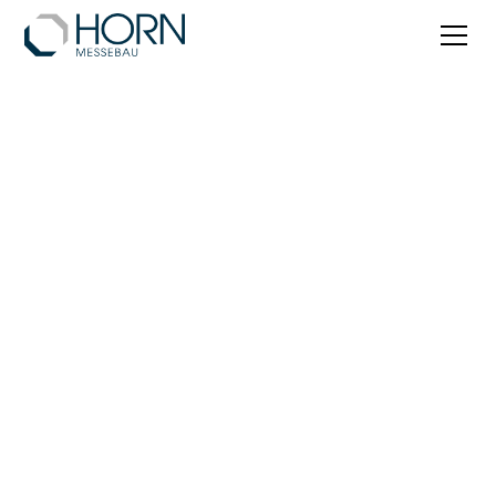
Leipzig
Leipzig ist eine traditionsreiche Messestadt mit
starkem Wachstum. Horn Messebau begleitet
Ihren Messeauftritt auf der Leipziger Buchmesse,
der AMI und weiteren Veranstaltungen auf dem
Messegelände Leipzig.