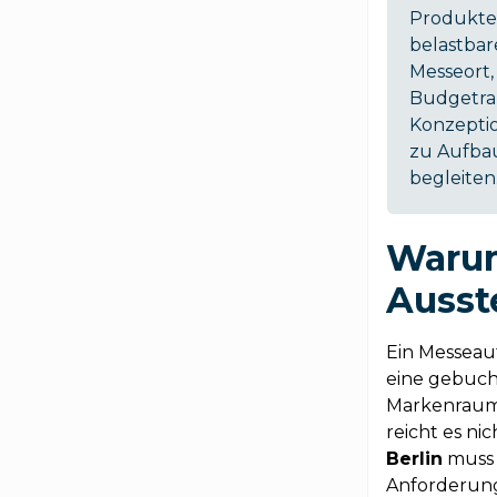
Produkten
belastbar
Messeort,
Budgetra
Konzeptio
zu Aufba
begleiten
Warum
Ausste
Ein Messeauf
eine gebucht
Markenraum 
reicht es ni
Berlin
muss 
Anforderung