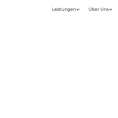
Leistungen
Über Uns
n für Markenauftr
m und Technik ein
der Messestand wi