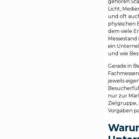
gehören Stan
Licht, Medie
und oft auch
physischen B
dem viele En
Messestand i
ein Unterne
und wie Be
Gerade in Be
Fachmessen,
jeweils eig
Besucherfüh
nur zur Mar
Zielgruppe, 
Vorgaben pa
Warum