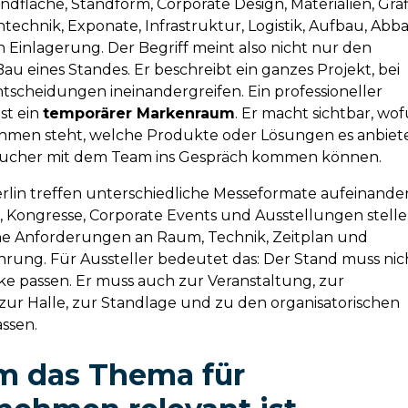
dfläche, Standform, Corporate Design, Materialien, Graf
ntechnik, Exponate, Infrastruktur, Logistik, Aufbau, Abb
 Einlagerung. Der Begriff meint also nicht nur den
au eines Standes. Er beschreibt ein ganzes Projekt, bei
tscheidungen ineinandergreifen. Ein professioneller
st ein
temporärer Markenraum
. Er macht sichtbar, wof
hmen steht, welche Produkte oder Lösungen es anbiet
sucher mit dem Team ins Gespräch kommen können.
rlin treffen unterschiedliche Messeformate aufeinander
 Kongresse, Corporate Events und Ausstellungen stell
ene Anforderungen an Raum, Technik, Zeitplan und
rung. Für Aussteller bedeutet das: Der Stand muss nic
ke passen. Er muss auch zur Veranstaltung, zur
zur Halle, zur Standlage und zu den organisatorischen
ssen.
 das Thema für