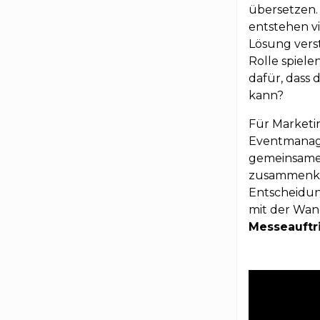
übersetzen.
entstehen vi
Lösung vers
Rolle spiele
dafür, dass
kann?
Für Marketin
Eventmanage
gemeinsames
zusammenko
Entscheidun
mit der Wand
Messeauftri