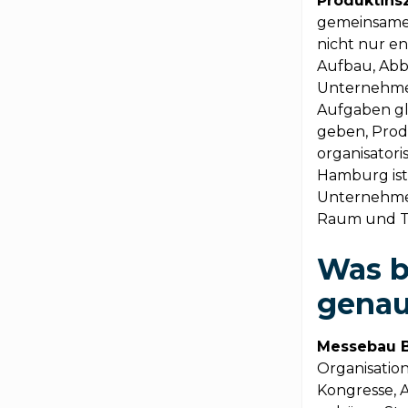
Produktins
gemeinsamen
nicht nur en
Aufbau, Ab
Unternehm
Aufgaben gle
geben, Prod
organisator
Hamburg ist
Unternehmen
Raum und T
Was b
gena
Messebau B
Organisatio
Kongresse, 