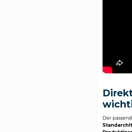
Direk
wicht
Der passend
Standarchit