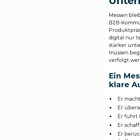
Unter
Messen blei
B2B-Kommuni
Produktpräs
digital nur 
stärker unt
müssen begrü
verfolgt wer
Ein Mes
klare 
Er macht
Er übers
Er führt
Er schaf
Er berück